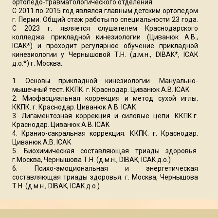
ортопедо-травматологического отделения.
С 2011 по 2015 год являлся главным детским ортопедом
г. Перми. Общий стаж работы по специальности 23 года.
С 2023 г. является слушателем Краснодарского
колледжа прикладной кинезиологии (Циванюк А.В.,
ICAK*) и проходит регулярное обучение прикладной
кинезиологии у Чернышовой Т.Н. (д.м.н., DIBAK*, ICAK
д.о.*) г. Москва.
1. Основы прикладной кинезиологии. Мануально-
мышечный тест. ККПК. г. Краснодар. Циванюк А.В. ICAK
2. Миофасциальная коррекция и метод сухой иглы.
ККПК. г. Краснодар. Циванюк А.В. ICAK
3. Лигаментозная коррекция и силовые цепи. ККПК.г.
Краснодар. Циванюк А.В. ICAK
4. Кранио-сакральная коррекция. ККПК. г. Краснодар.
Циванюк А.В. ICAK
5. Биохимическая составляющая триады здоровья.
г.Москва, Чернышова Т.Н. (д.м.н., DIBAK, ICAK д.о.)
6. Психо-эмоциональная и энергетическая
составляющая триады здоровья. г. Москва, Чернышова
Т.Н. (д.м.н., DIBAK, ICAK д.о.)